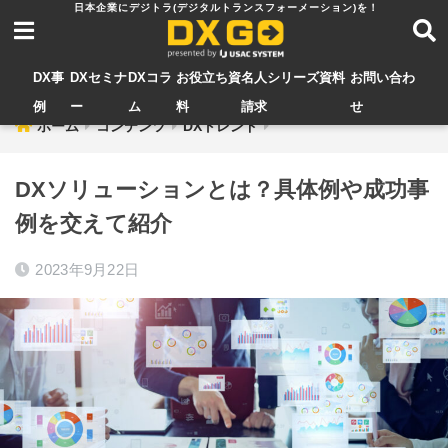
DX事
DXセミナ
DXコラ
お役立ち資
名人シリーズ資料
お問い合わ
例
ー
ム
料
請求
せ
ホーム
コンテンツ
DXトレンド
DXソリューションとは？具体例や成功事
例を交えて紹介
2023年9月22日