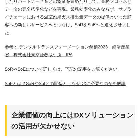
したりパートナー企業との協業を進めたりして、業務プロセスと
データの完全標準化などを実現。業務効率化のみならず、サプラ
イチェーンにおける温室効果ガス排出量データの提供といった顧
客への新しいサービスへとつなげ、SoRをSoEへと進化させまし
た。
参考：
デジタルトランスフォーメーション銘柄2023｜経済産業
省 株式会社東京証券取引所 IPA
SoRやSoEについて詳しくは、下記の記事をご覧ください。
SoEとは？SoRやSoIとの関係と、なぜDXに必要なのかを解説
企業価値の向上にはDXソリューション
の活用が欠かせない