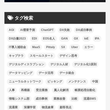
タグ検索
AGI
AI需要予測
ChatGPT
DX失敗
DX成功事例
DX白書2023
EDI
EOS名人
GAN
GX
IoE
IPA
IT導入補助金
MaaS
Pittaly
SX
Uber
エラー
キャプテラ
スモールスタート
デザイン思考
デジタルディスラプション
デジタル人材
デジタル化3原則
データマッピング
データ活用
データ統合
ニューラルネットワーク
ピッキング
メンテナンス
中国
人事
再構築
受注業務
属人化解消
帳票処理自動化
情報システム部
成功事例
業務改善
比較
流通BMS
流通業
深層学習
物流倉庫
顧客視点