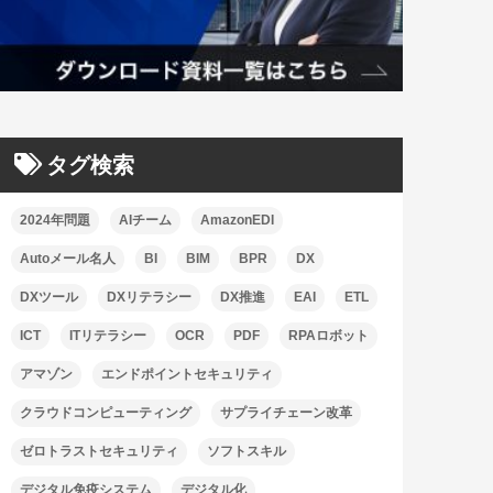
タグ検索
2024年問題
AIチーム
AmazonEDI
Autoメール名人
BI
BIM
BPR
DX
DXツール
DXリテラシー
DX推進
EAI
ETL
ICT
ITリテラシー
OCR
PDF
RPAロボット
アマゾン
エンドポイントセキュリティ
クラウドコンピューティング
サプライチェーン改革
ゼロトラストセキュリティ
ソフトスキル
デジタル免疫システム
デジタル化