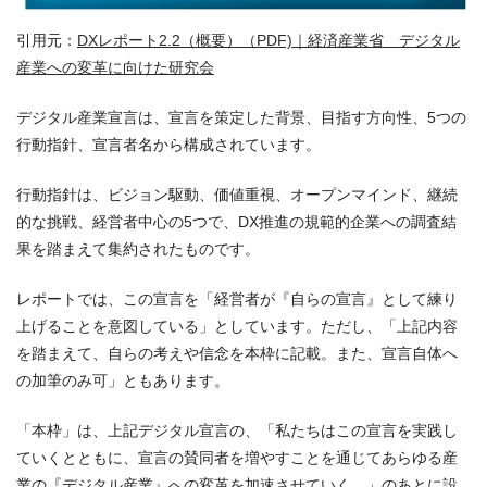
引用元：
DX
レポート
2.2
（概要）（
PDF)
｜経済産業省 デジタル
産業への変革に向けた研究会
デジタル産業宣言は、宣言を策定した背景、目指す方向性、5つの
行動指針、宣言者名から構成されています。
行動指針は、ビジョン駆動、価値重視、オープンマインド、継続
的な挑戦、経営者中心の5つで、DX推進の規範的企業への調査結
果を踏まえて集約されたものです。
レポートでは、この宣言を「経営者が『自らの宣言』として練り
上げることを意図している」としています。ただし、「上記内容
を踏まえて、自らの考えや信念を本枠に記載。また、宣言自体へ
の加筆のみ可」ともあります。
「本枠」は、上記デジタル宣言の、「私たちはこの宣言を実践し
ていくとともに、宣言の賛同者を増やすことを通じてあらゆる産
業の『デジタル産業』への変革を加速させていく。」のあとに設