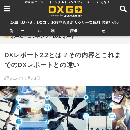
DX事
DXセミナ
DXコラ
お役立ち資
名人シリーズ資料
お問い合わ
例
ー
ム
料
請求
せ
ホーム
コンテンツ
DXレポート
DXレポート2.2とは？その内容とこれま
でのDXレポートとの違い
2023年1月23日