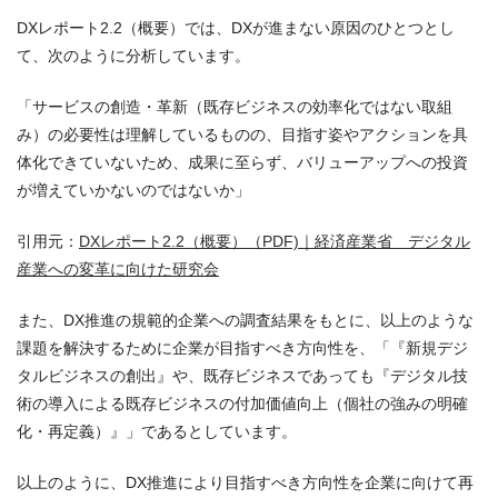
DXレポート2.2（概要）では、DXが進まない原因のひとつとし
て、次のように分析しています。
「サービスの創造・革新（既存ビジネスの効率化ではない取組
み）の必要性は理解しているものの、目指す姿やアクションを具
体化できていないため、成果に至らず、バリューアップへの投資
が増えていかないのではないか」
引用元：
DXレポート2.2（概要）（PDF)｜経済産業省 デジタル
産業への変革に向けた研究会
また、DX推進の規範的企業への調査結果をもとに、以上のような
課題を解決するために企業が目指すべき方向性を、「『新規デジ
タルビジネスの創出』や、既存ビジネスであっても『デジタル技
術の導入による既存ビジネスの付加価値向上（個社の強みの明確
化・再定義）』」であるとしています。
以上のように、DX推進により目指すべき方向性を企業に向けて再