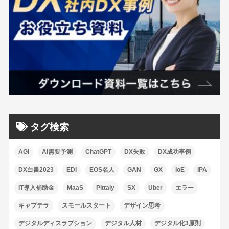
タグ検索
AGI
AI需要予測
ChatGPT
DX失敗
DX成功事例
DX白書2023
EDI
EOS名人
GAN
GX
IoE
IPA
IT導入補助金
MaaS
Pittaly
SX
Uber
エラー
キャプテラ
スモールスタート
デザイン思考
デジタルディスラプション
デジタル人材
デジタル化3原則