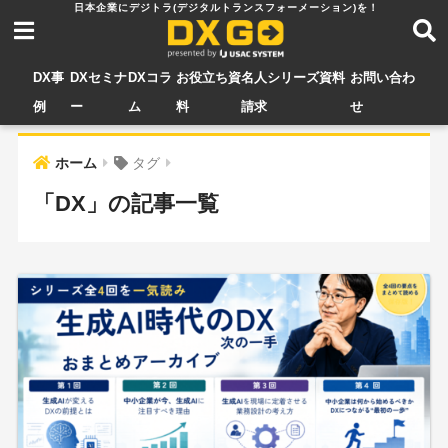
DX事
DXセミナ
DXコラ
お役立ち資
名人シリーズ資料
お問い合わ
例
ー
ム
料
請求
せ
ホーム
タグ
「DX」の記事一覧