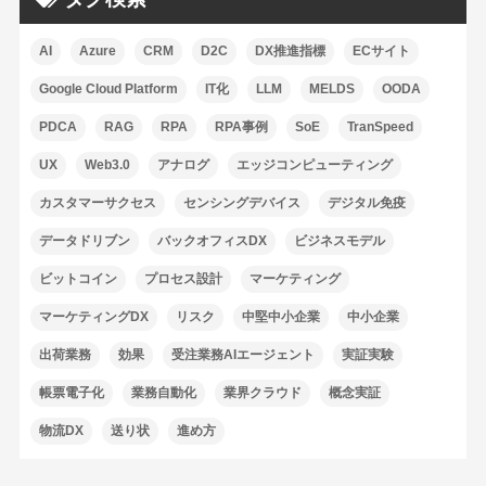
AI
Azure
CRM
D2C
DX推進指標
ECサイト
Google Cloud Platform
IT化
LLM
MELDS
OODA
PDCA
RAG
RPA
RPA事例
SoE
TranSpeed
UX
Web3.0
アナログ
エッジコンピューティング
カスタマーサクセス
センシングデバイス
デジタル免疫
データドリブン
バックオフィスDX
ビジネスモデル
ビットコイン
プロセス設計
マーケティング
マーケティングDX
リスク
中堅中小企業
中小企業
出荷業務
効果
受注業務AIエージェント
実証実験
帳票電子化
業務自動化
業界クラウド
概念実証
物流DX
送り状
進め方