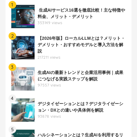
1
生成AIサービス16選を徹底比較！主な特徴や
料金、メリット・デメリット
353149 views
2
【2026年版】ローカルLLMとは？メリット・
デメリット・おすすめモデルと導入方法を解
説
217211 views
3
生成AIの最新トレンドと企業活用事例｜成果
につなげる実践ステップを解説
97557 views
4
デジタイゼーションとは？デジタライゼーシ
ョン・DXとの違いや具体例を解説
93878 views
5
ハルシネーションとは？生成AIを利用するリ