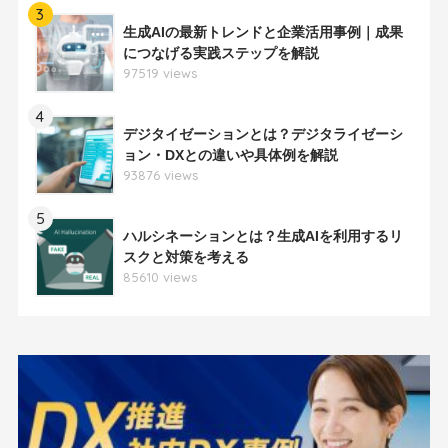
3
生成AIの最新トレンドと企業活用事例｜成果
につなげる実践ステップを解説
97519 views
4
デジタイゼーションとは？デジタライゼーシ
ョン・DXとの違いや具体例を解説
93876 views
5
ハルシネーションとは？生成AIを利用するリ
スクと対策を考える
85610 views