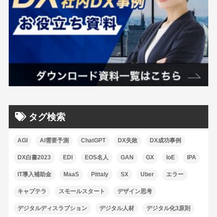
タグ検索
AGI
AI需要予測
ChatGPT
DX失敗
DX成功事例
DX白書2023
EDI
EOS名人
GAN
GX
IoE
IPA
IT導入補助金
MaaS
Pittaly
SX
Uber
エラー
キャプテラ
スモールスタート
デザイン思考
デジタルディスラプション
デジタル人材
デジタル化3原則