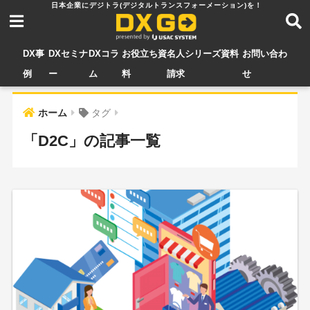
DX事
DXセミナ
DXコラ
お役立ち資
名人シリーズ資料
お問い合わ
例
ー
ム
料
請求
せ
ホーム
タグ
「D2C」の記事一覧