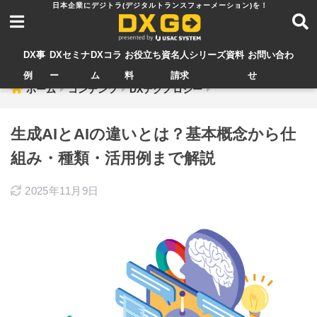
DX事
DXセミナ
DXコラ
お役立ち資
名人シリーズ資料
お問い合わ
例
ー
ム
料
請求
せ
ホーム
コンテンツ
DXテクノロジー
生成AIとAIの違いとは？基本概念から仕
組み・種類・活用例まで解説
2025年11月9日