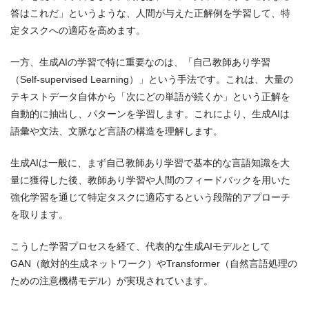
答はこれだ」というような、人間が与えた正解例を学習して、特
定タスクへの適応を高めます。
一方、生成AIの学習で特に重要なのは、「自己教師あり学習
（Self-supervised Learning）」という手法です。これは、大量の
テキストデータ自体から「次にどの単語が続くか」という正解を
自動的に抽出し、パターンを学習します。これにより、生成AIは
語彙や文法、文脈など言語の構造を理解します。
生成AIは一般に、まず自己教師あり学習で基本的な言語知識を大
量に獲得した後、教師あり学習や人間のフィードバックを用いた
強化学習を通じて特定タスクに適応するという段階的アプローチ
を取ります。
こうした学習プロセスを経て、代表的な生成AIモデルとして
GAN（敵対的生成ネットワーク）やTransformer（自然言語処理の
ための注意機構モデル）が実現されています。