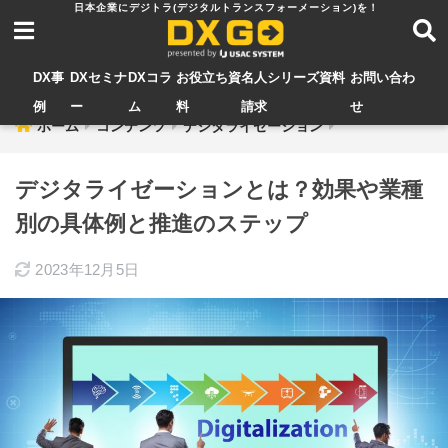
DX事
DXセミナ
DXコラ
お役立ち資
名人シリーズ資料
お問い合わ
例
ー
ム
料
請求
せ
ホーム
コンテンツ
デジタライゼーション
デジタライゼーションとは？効果や業種
別の具体例と推進のステップ
2023年12月5日