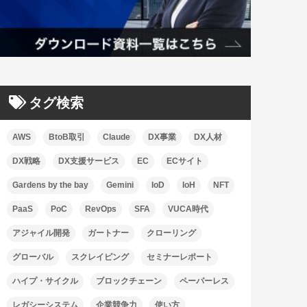
タグ検索
AWS
BtoB取引
Claude
DX事業
DX人材
DX戦略
DX支援サービス
EC
ECサイト
Gardens by the bay
Gemini
IoD
IoH
NFT
PaaS
PoC
RevOps
SFA
VUCA時代
アジャイル開発
ガートナー
クローリング
グローバル
スクレイピング
セミナーレポート
ハイプ・サイクル
ブロックチェーン
ペーパーレス
レガシーシステム
企業競争力
使い方