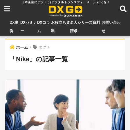
DX事
DXセミナ
DXコラ
お役立ち資
名人シリーズ資料
お問い合わ
例
ー
ム
料
請求
せ
ホーム
タグ
「Nike」の記事一覧