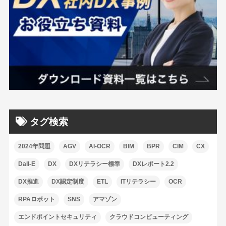
タグ検索
2024年問題
AGV
AI-OCR
BIM
BPR
CIM
CX
Dall-E
DX
DXリテラシー標準
DXレポート2.2
DX推進
DX認定制度
ETL
ITリテラシー
OCR
RPAロボット
SNS
アマゾン
エンドポイントセキュリティ
クラウドコンピューティング