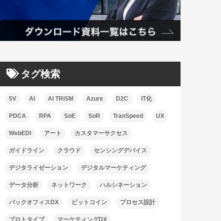
タグ検索
5V
AI
AI TRiSM
Azure
D2C
IT化
PDCA
RPA
SoE
SoR
TranSpeed
UX
WebEDI
アート
カスタマーサクセス
ガイドライン
クラウド
センシングデバイス
デジタライゼーション
デジタルマーケティング
データ分析
ネットワーク
ハルシネーション
バックオフィスDX
ビットコイン
プロセス設計
プロトタイプ
マーケティングDX