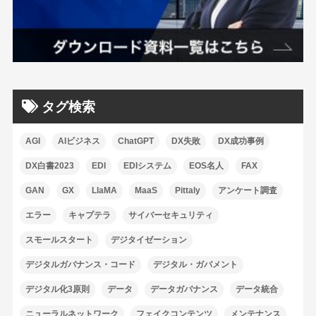
タグ検索
AGI
AIビジネス
ChatGPT
DX失敗
DX成功事例
DX白書2023
EDI
EDIシステム
EOS名人
FAX
GAN
GX
LlaMA
MaaS
Pittaly
アンケート調査
エラー
キャプテラ
サイバーセキュリティ
スモールスタート
デジタイゼーション
デジタルガバナンス・コード
デジタル・ガバメント
デジタル化3原則
データ
データガバナンス
データ統合
ニューラルネットワーク
フェイクコンテンツ
メンテナンス