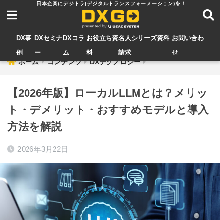
DX事
DXセミナ
DXコラ
お役立ち資
名人シリーズ資料
お問い合わ
例
ー
ム
料
請求
せ
ホーム
コンテンツ
DXテクノロジー
【2026年版】ローカルLLMとは？メリッ
ト・デメリット・おすすめモデルと導入
方法を解説
2026年3月22日