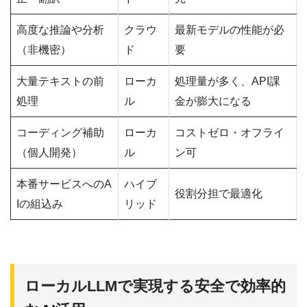
高度な推論や分析
クラウ
最新モデルの性能が必
（非機密）
ド
要
大量テキストの前
ローカ
処理量が多く、API課
処理
ル
金が膨大になる
コーディング補助
ローカ
コストゼロ・オフライ
（個人開発）
ル
ン可
本番サービスへのA
ハイブ
役割分担で最適化
Iの組込み
リッド
ローカルLLMで実現する安全で効率的