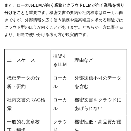
また、
ローカルLLMが向く業務とクラウドLLMが向く業務を切り
分けること
も重要です。機密文書の要約や社内検索はローカル向
きですが、外部情報を広く使う業務や最高精度を求める用途では
クラウド型のほうが向くことがあります。どちらか一方に寄せる
より、用途で使い分ける考え方が現実的です。
推奨す
ユースケース
理由など
るLLM
機密データの分
ローカ
外部送信不可のデータ
析・要約
ル
を含む
社内文書のRAG検
ローカ
機密文書をクラウドに
索
ル
あげられない
一般的な文章校
クラウ
機密性低・高品質が優
正・翻訳
ド
先