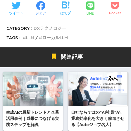
LINE
ツイート
シェア
はてブ
Pocket
CATEGORY :
DXテクノロジー
TAGS :
LLM
ローカルLLM
関連記事
生成AIの最新トレンドと企業
自社ならではの“AI社員”が、
活用事例｜成果につなげる実
業務効率化を大きく前進させ
践ステップを解説
る【Autoジョブ名人】