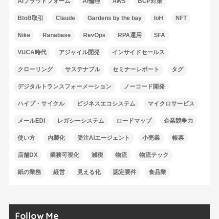
AIプラットフォーム
AI倫理
AWS
BCP対策
BtoB取引
Claude
Gardens by the bay
IoH
NFT
Nike
Ranabase
RevOps
RPA運用
SFA
VUCA時代
アジャイル開発
インサイドセールス
クローリング
サステナブル
セミナーレポート
タグ
デジタルトランスフォーメーション
ノーコード開発
ハイプ・サイクル
ビジネスエコシステム
マイクロサービス
メールEDI
レガシーシステム
ロードマップ
企業競争力
使い方
内製化
受注AIエージェント
小売業
帳票
店舗DX
業務可視化
減税
物流
物流テック
紙の業務
経営
見える化
認定要件
食品業
Follow Me