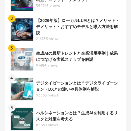
352915 views
2
【2026年版】ローカルLLMとは？メリット・
デメリット・おすすめモデルと導入方法を解
説
216735 views
3
生成AIの最新トレンドと企業活用事例｜成果
につなげる実践ステップを解説
97484 views
4
デジタイゼーションとは？デジタライゼーシ
ョン・DXとの違いや具体例を解説
93865 views
5
ハルシネーションとは？生成AIを利用するリ
スクと対策を考える
85591 views