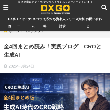
DX事
DXセミナ
DXコラ
お役立ち資
名人シリーズ資料
お問い合わ
例
ー
ム
料
請求
せ
ホーム
コンテンツ
全4回まとめ読み！実践ブログ「CROと
生成AI」
2026年3月24日