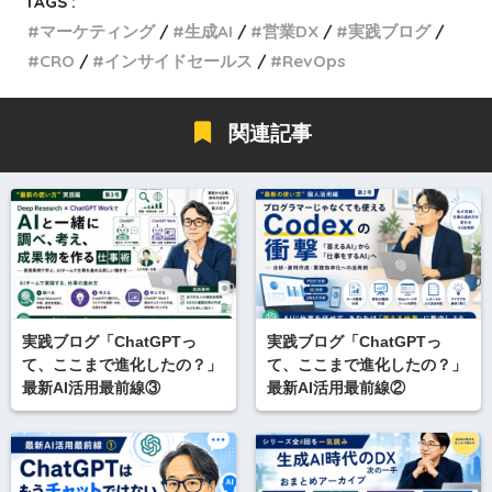
TAGS :
マーケティング
生成AI
営業DX
実践ブログ
CRO
インサイドセールス
RevOps
関連記事
実践ブログ「ChatGPTっ
実践ブログ「ChatGPTっ
て、ここまで進化したの？」
て、ここまで進化したの？」
最新AI活用最前線③
最新AI活用最前線②