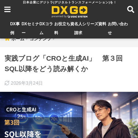
DX事
DXセミナ
DXコラ
お役立ち資
名人シリーズ資料
お問い合わ
例
ー
ム
料
請求
せ
ホーム
コンテンツ
実践ブログ「CROと生成AI」 第３回
SQL以降をどう読み解くか
2026年3月24日