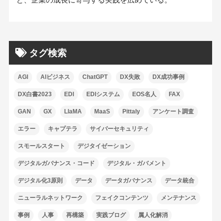
タグ検索
AGI
AIビジネス
ChatGPT
DX失敗
DX成功事例
DX白書2023
EDI
EDIシステム
EOS名人
FAX
GAN
GX
LlaMA
MaaS
Pittaly
アンケート調査
エラー
キャプテラ
サイバーセキュリティ
スモールスタート
デジタイゼーション
デジタルガバナンス・コード
デジタル・ガバメント
デジタル化3原則
データ
データガバナンス
データ統合
ニューラルネットワーク
フェイクコンテンツ
メンテナンス
事例
人事
再構築
実践ブログ
属人化解消