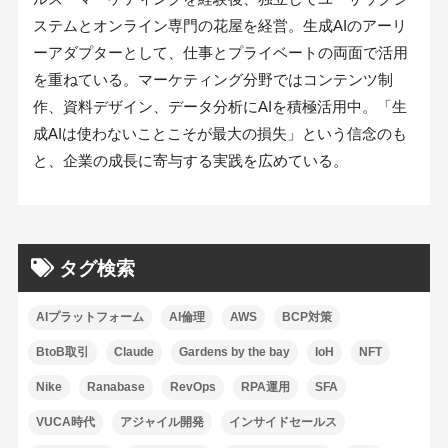
ステムとオンライン専門の花屋を経営。生成AIのアーリ
ーアダプターとして、仕事とプライベートの両面で活用
を重ねている。マーケティング分野ではコンテンツ制
作、資料デザイン、データ分析にAIを積極活用中。「生
成AIは使わないことこそが最大の損失」という信念のも
と、企業の成長に寄与する実践を広めている。
タグ検索
AIプラットフォーム
AI倫理
AWS
BCP対策
BtoB取引
Claude
Gardens by the bay
IoH
NFT
Nike
Ranabase
RevOps
RPA運用
SFA
VUCA時代
アジャイル開発
インサイドセールス