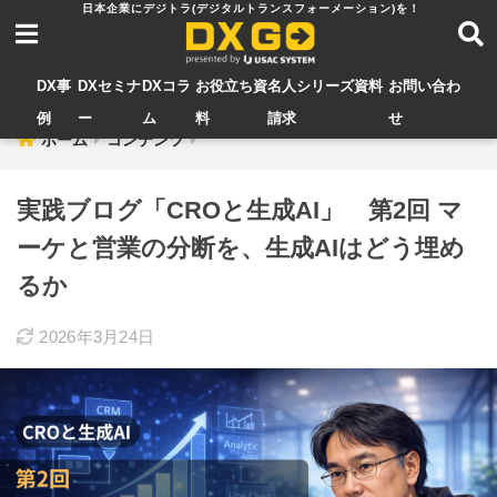
DX事
DXセミナ
DXコラ
お役立ち資
名人シリーズ資料
お問い合わ
例
ー
ム
料
請求
せ
ホーム
コンテンツ
実践ブログ「CROと生成AI」 第2回 マ
ーケと営業の分断を、生成AIはどう埋め
るか
2026年3月24日