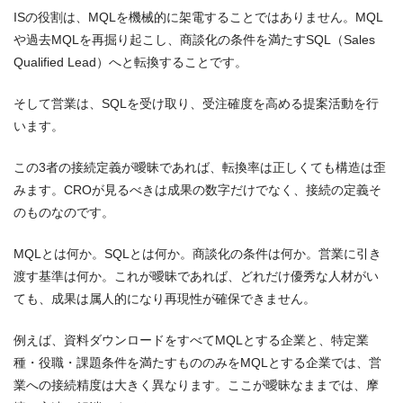
ISの役割は、MQLを機械的に架電することではありません。MQL
や過去MQLを再掘り起こし、商談化の条件を満たすSQL（Sales
Qualified Lead）へと転換することです。
そして営業は、SQLを受け取り、受注確度を高める提案活動を行
います。
この3者の接続定義が曖昧であれば、転換率は正しくても構造は歪
みます。CROが見るべきは成果の数字だけでなく、接続の定義そ
のものなのです。
MQLとは何か。SQLとは何か。商談化の条件は何か。営業に引き
渡す基準は何か。これが曖昧であれば、どれだけ優秀な人材がい
ても、成果は属人的になり再現性が確保できません。
例えば、資料ダウンロードをすべてMQLとする企業と、特定業
種・役職・課題条件を満たすもののみをMQLとする企業では、営
業への接続精度は大きく異なります。ここが曖昧なままでは、摩