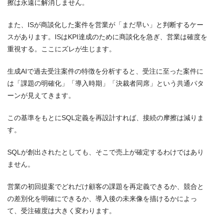
擦は永遠に解消しません。
また、ISが商談化した案件を営業が「まだ早い」と判断するケー
スがあります。ISはKPI達成のために商談化を急ぎ、営業は確度を
重視する。ここにズレが生じます。
生成AIで過去受注案件の特徴を分析すると、受注に至った案件に
は「課題の明確化」「導入時期」「決裁者同席」という共通パタ
ーンが見えてきます。
この基準をもとにSQL定義を再設計すれば、接続の摩擦は減りま
す。
SQLが創出されたとしても、そこで売上が確定するわけではあり
ません。
営業の初回提案でどれだけ顧客の課題を再定義できるか、競合と
の差別化を明確にできるか、導入後の未来像を描けるかによっ
て、受注確度は大きく変わります。