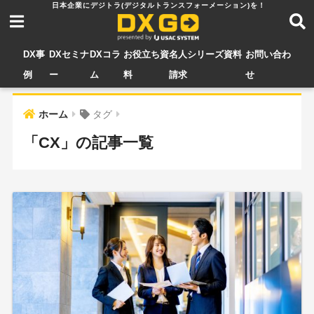
DX事
DXセミナ
DXコラ
お役立ち資
名人シリーズ資料
お問い合わ
例
ー
ム
料
請求
せ
ホーム
タグ
「CX」の記事一覧