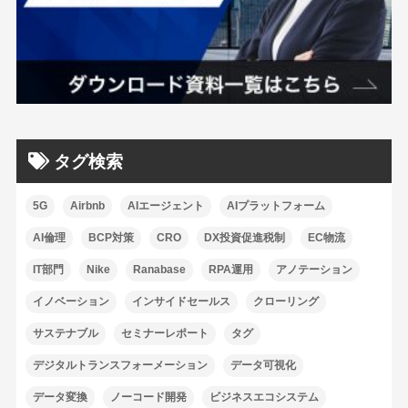
タグ検索
5G
Airbnb
AIエージェント
AIプラットフォーム
AI倫理
BCP対策
CRO
DX投資促進税制
EC物流
IT部門
Nike
Ranabase
RPA運用
アノテーション
イノベーション
インサイドセールス
クローリング
サステナブル
セミナーレポート
タグ
デジタルトランスフォーメーション
データ可視化
データ変換
ノーコード開発
ビジネスエコシステム