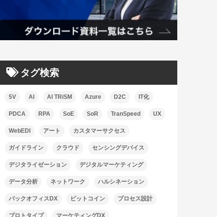
タグ検索
5V
AI
AI TRiSM
Azure
D2C
IT化
PDCA
RPA
SoE
SoR
TranSpeed
UX
WebEDI
アート
カスタマーサクセス
ガイドライン
クラウド
センシングデバイス
デジタライゼーション
デジタルマーケティング
データ分析
ネットワーク
ハルシネーション
バックオフィスDX
ビットコイン
プロセス設計
プロトタイプ
マーケティングDX