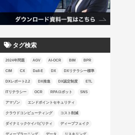
タグ検索
2024年問題
AGV
AI-OCR
BIM
BPR
CIM
CX
Dall-E
DX
DXリテラシー標準
DXレポート2.2
DX推進
DX認定制度
ETL
ITリテラシー
OCR
RPAロボット
SNS
アマゾン
エンドポイントセキュリティ
クラウドコンピューティング
コスト削減
ダイナミックケイパビリティ
ディープフェイク
ディープラーニング
データ
リスキリング