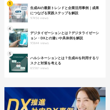
3
生成AIの最新トレンドと企業活用事例｜成果
につなげる実践ステップを解説
97456 views
4
デジタイゼーションとは？デジタライゼーシ
ョン・DXとの違いや具体例を解説
93844 views
5
ハルシネーションとは？生成AIを利用するリ
スクと対策を考える
85581 views