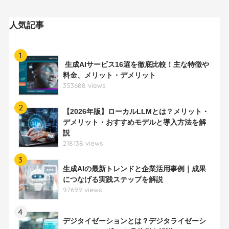
人気記事
1
生成AIサービス16選を徹底比較！主な特徴や
料金、メリット・デメリット
353688 views
2
【2026年版】ローカルLLMとは？メリット・
デメリット・おすすめモデルと導入方法を解
説
218138 views
3
生成AIの最新トレンドと企業活用事例｜成果
につなげる実践ステップを解説
97699 views
4
デジタイゼーションとは？デジタライゼーシ