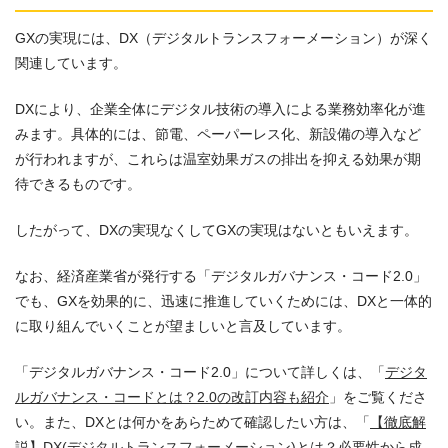
GXの実現には、DX（デジタルトランスフォーメーション）が深く
関連しています。
DXにより、企業全体にデジタル技術の導入による業務効率化が進
みます。具体的には、節電、ペーパーレス化、新設備の導入など
が行われますが、これらは温室効果ガスの排出を抑える効果が期
待できるものです。
したがって、DXの実現なくしてGXの実現はないともいえます。
なお、経済産業省が発行する「デジタルガバナンス・コード2.0」
でも、GXを効果的に、迅速に推進していくためには、DXと一体的
に取り組んでいくことが望ましいと言及しています。
「デジタルガバナンス・コード2.0」について詳しくは、「
デジタ
ルガバナンス・コードとは？2.0の改訂内容も紹介
」をご覧くださ
い。また、DXとは何かをあらためて確認したい方は、「
【徹底解
説】DX(デジタルトランスフォーメーション)とは？必要性から成