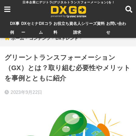
DX事
DXセミナ
DXコラ
お役立ち資
名人シリーズ資料
お問い合わ
例
ー
ム
料
請求
せ
ホーム
コンテンツ
DXトレンド
グリーントランスフォーメーション
（GX）とは？取り組む必要性やメリット
を事例とともに紹介
2023年9月22日