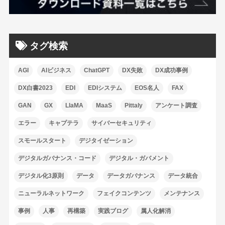
タグ検索
AGI
AIビジネス
ChatGPT
DX失敗
DX成功事例
DX白書2023
EDI
EDIシステム
EOS名人
FAX
GAN
GX
LlaMA
MaaS
Pittaly
アンケート調査
エラー
キャプテラ
サイバーセキュリティ
スモールスタート
デジタイゼーション
デジタルガバナンス・コード
デジタル・ガバメント
デジタル化3原則
データ
データガバナンス
データ統合
ニューラルネットワーク
フェイクコンテンツ
メンテナンス
事例
人事
再構築
実践ブログ
属人化解消