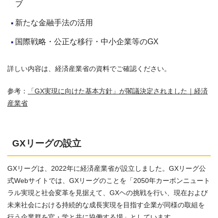
ブ
新たな金融手法の活用
国際戦略・公正な移行・中小企業等のGX
詳しい内容は、経済産業省の資料でご確認ください。
参考：
「GX実現に向けた基本方針」が閣議決定されました｜経済
産業省
GXリーグの設立
GXリーグは、2022年に経済産業省が設立しました。GXリーグ公
式Webサイトでは、GXリーグのことを「2050年カーボンニュート
ラル実現と社会変革を見据えて、GXヘの挑戦を行い、現在および
未来社会における持続的な成長実現を目指す企業が同様の取組を
行う企業群を官・学と共に協働する場」としています。