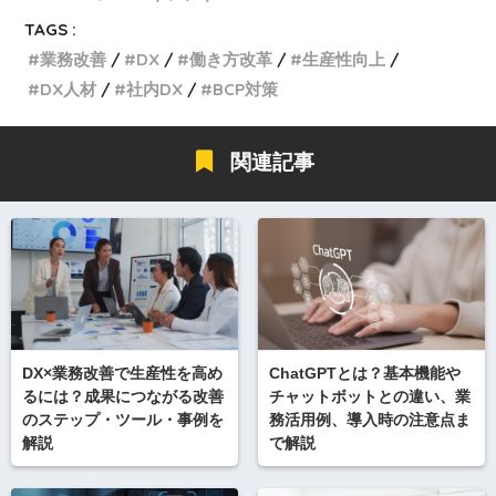
TAGS :
業務改善
DX
働き方改革
生産性向上
DX人材
社内DX
BCP対策
関連記事
DX×業務改善で生産性を高め
ChatGPTとは？基本機能や
るには？成果につながる改善
チャットボットとの違い、業
のステップ・ツール・事例を
務活用例、導入時の注意点ま
解説
で解説