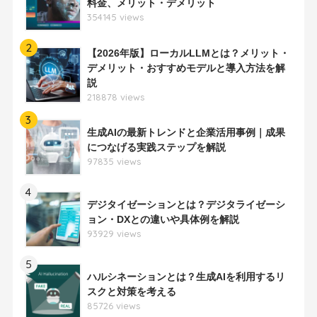
料金、メリット・デメリット
354145 views
2
【2026年版】ローカルLLMとは？メリット・
デメリット・おすすめモデルと導入方法を解
説
218878 views
3
生成AIの最新トレンドと企業活用事例｜成果
につなげる実践ステップを解説
97835 views
4
デジタイゼーションとは？デジタライゼーシ
ョン・DXとの違いや具体例を解説
93929 views
5
ハルシネーションとは？生成AIを利用するリ
スクと対策を考える
85726 views