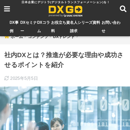
DX事
DXセミナ
DXコラ
お役立ち資
名人シリーズ資料
お問い合わ
例
ー
ム
料
請求
せ
ホーム
コンテンツ
DXトレンド
社内DXとは？推進が必要な理由や成功さ
せるポイントを紹介
2025年5月5日