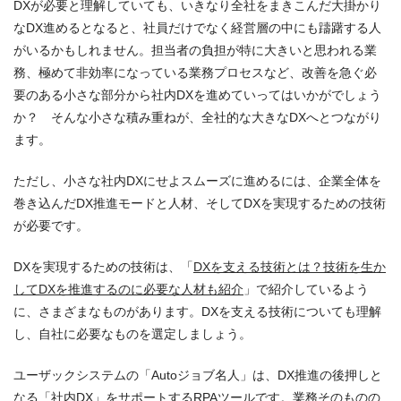
DXが必要と理解していても、いきなり全社をまきこんだ大掛かり
なDX進めるとなると、社員だけでなく経営層の中にも躊躇する人
がいるかもしれません。担当者の負担が特に大きいと思われる業
務、極めて非効率になっている業務プロセスなど、改善を急ぐ必
要のある小さな部分から社内DXを進めていってはいかがでしょう
か？ そんな小さな積み重ねが、全社的な大きなDXへとつながり
ます。
ただし、小さな社内DXにせよスムーズに進めるには、企業全体を
巻き込んだDX推進モードと人材、そしてDXを実現するための技術
が必要です。
DXを実現するための技術は、「
DXを支える技術とは？技術を生か
してDXを推進するのに必要な人材も紹介
」で紹介しているよう
に、さまざまなものがあります。DXを支える技術についても理解
し、自社に必要なものを選定しましょう。
ユーザックシステムの「Autoジョブ名人」は、DX推進の後押しと
なる「社内DX」をサポートするRPAツールです。業務そのものの