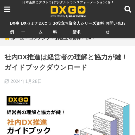
DX事
DXセミナ
DXコラ
お役立ち資
名人シリーズ資料
お問い合わ
例
ー
ム
料
請求
せ
ホーム
コンテンツ
お役立ち資料
DX
社内DX推進は経営者の理解と協力が鍵！
ガイドブックダウンロード
2024年1月28日