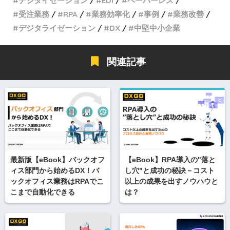
デジタイゼーション
EDI
ペーパーレス
受注業務
RPA
業務効率化
事例
業務改善
デジタライゼーション
DX
中堅中小企業
関連記事
最新版【eBook】バックオフ
【eBook】RPA導入の"落と
ィス部門から始めるDX！バ
し穴"と成功の秘訣－コスト
ックオフィス業務はRPAでこ
以上の成果を出すノウハウと
こまで自動化できる
は？