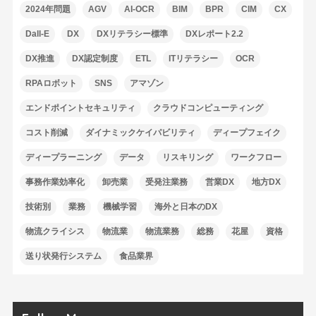
2024年問題
AGV
AI-OCR
BIM
BPR
CIM
CX
Dall-E
DX
DXリテラシー標準
DXレポート2.2
DX推進
DX認定制度
ETL
ITリテラシー
OCR
RPAロボット
SNS
アマゾン
エンドポイントセキュリティ
クラウドコンピューティング
コスト削減
ダイナミックケイパビリティ
ディープフェイク
ディープラーニング
データ
リスキリング
ワークフロー
事務作業効率化
卸売業
受発注業務
営業DX
地方DX
技術別
業務
機械学習
海外と日本のDX
物流クライシス
物流業
物流業務
総務
花屋
資格
送り状発行システム
食品業界