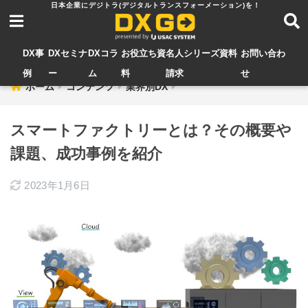
DX事
DXセミナ
DXコラ
お役立ち資
名人シリーズ資料
お問い合わ
例
ー
ム
料
請求
せ
ホーム
コンテンツ
業界別DX
スマートファクトリーとは？その概要や
課題、成功事例を紹介
2023年1月6日