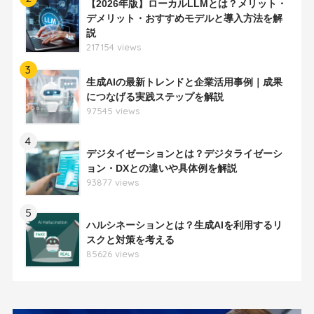
【2026年版】ローカルLLMとは？メリット・
デメリット・おすすめモデルと導入方法を解
説
217154 views
3
生成AIの最新トレンドと企業活用事例｜成果
につなげる実践ステップを解説
97545 views
4
デジタイゼーションとは？デジタライゼーシ
ョン・DXとの違いや具体例を解説
93877 views
5
ハルシネーションとは？生成AIを利用するリ
スクと対策を考える
85626 views