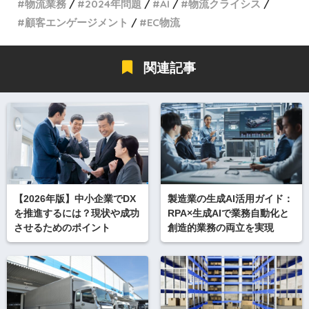
物流業務
2024年問題
AI
物流クライシス
顧客エンゲージメント
EC物流
関連記事
【2026年版】中小企業でDX
製造業の生成AI活用ガイド：
を推進するには？現状や成功
RPA×生成AIで業務自動化と
させるためのポイント
創造的業務の両立を実現