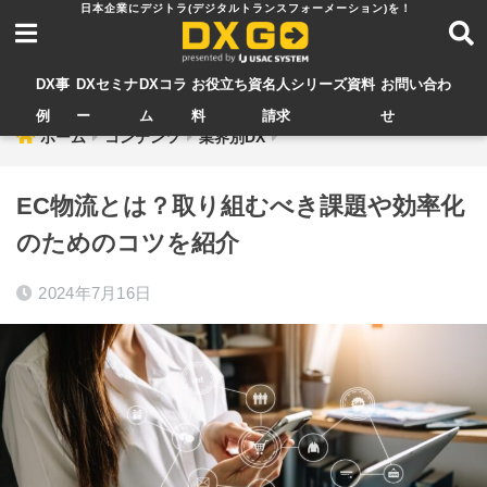
DX事
DXセミナ
DXコラ
お役立ち資
名人シリーズ資料
お問い合わ
例
ー
ム
料
請求
せ
ホーム
コンテンツ
業界別DX
EC物流とは？取り組むべき課題や効率化
のためのコツを紹介
2024年7月16日