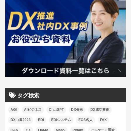
タグ検索
AGI
AIビジネス
ChatGPT
DX失敗
DX成功事例
DX白書2023
EDI
EDIシステム
EOS名人
FAX
GAN
GX
LlaMA
MaaS
Pittaly
アンケート調査