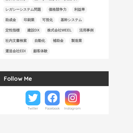
レガシーシステム問題
価格競争力
利益率
助成金
印刷業
可視化
基幹システム
定性指標
建設DX
株式会社WEEL
活用事例
社内文書検索
自動化
補助金
製造業
運送会社EDI
顧客体験
Follow Me
Twitter
Facebook
Instagram