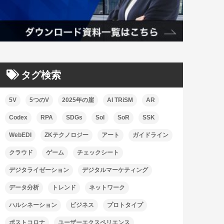
タグ検索
5V
5つのV
2025年の崖
AI TRiSM
AR
Codex
RPA
SDGs
SoI
SoR
SSK
WebEDI
ZKテクノロジー
アート
ガイドライン
クラウド
ゲーム
チェックシート
デジタライゼーション
デジタルマーケティング
データ分析
トレンド
ネットワーク
ハルシネーション
ビジネス
プロトタイプ
ポストコロナ
ユーザーエクスペリエンス