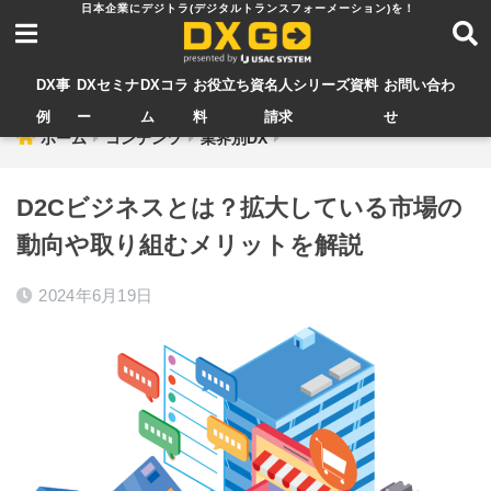
DX事
DXセミナ
DXコラ
お役立ち資
名人シリーズ資料
お問い合わ
例
ー
ム
料
請求
せ
ホーム
コンテンツ
業界別DX
D2Cビジネスとは？拡大している市場の
動向や取り組むメリットを解説
2024年6月19日