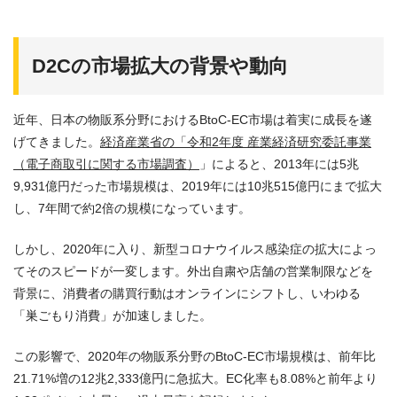
D2Cの市場拡大の背景や動向
近年、日本の物販系分野におけるBtoC-EC市場は着実に成長を遂
げてきました。
経済産業省の「令和2年度 産業経済研究委託事業
（電子商取引に関する市場調査）
」によると、2013年には5兆
9,931億円だった市場規模は、2019年には10兆515億円にまで拡大
し、7年間で約2倍の規模になっています。
しかし、2020年に入り、新型コロナウイルス感染症の拡大によっ
てそのスピードが一変します。外出自粛や店舗の営業制限などを
背景に、消費者の購買行動はオンラインにシフトし、いわゆる
「巣ごもり消費」が加速しました。
この影響で、2020年の物販系分野のBtoC-EC市場規模は、前年比
21.71%増の12兆2,333億円に急拡大。EC化率も8.08%と前年より