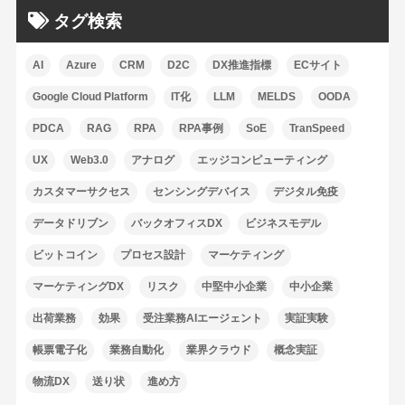
タグ検索
AI
Azure
CRM
D2C
DX推進指標
ECサイト
Google Cloud Platform
IT化
LLM
MELDS
OODA
PDCA
RAG
RPA
RPA事例
SoE
TranSpeed
UX
Web3.0
アナログ
エッジコンピューティング
カスタマーサクセス
センシングデバイス
デジタル免疫
データドリブン
バックオフィスDX
ビジネスモデル
ビットコイン
プロセス設計
マーケティング
マーケティングDX
リスク
中堅中小企業
中小企業
出荷業務
効果
受注業務AIエージェント
実証実験
帳票電子化
業務自動化
業界クラウド
概念実証
物流DX
送り状
進め方