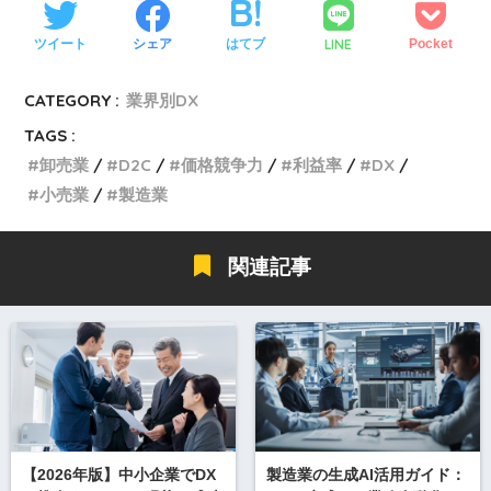
LINE
ツイート
シェア
はてブ
Pocket
CATEGORY :
業界別DX
TAGS :
卸売業
D2C
価格競争力
利益率
DX
小売業
製造業
関連記事
【2026年版】中小企業でDX
製造業の生成AI活用ガイド：