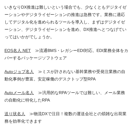
いきなりDX推進は難しいという場合でも、少なくともデジタイゼ
ーションやデジタライゼーションの推進は急務です。業務に適応
してデジタル化を進められるツールを導入し、まずはデジタイゼ
ーション、デジタライゼーションを進め、DX推進へとつなげてい
ってはいかがでしょうか。
EOS名人.NET
≫流通BMS・レガシーEDI対応。EDI業務全体をカ
バーするパッケージソフトウェア
Autoジョブ名人
≫ミスが許されない基幹業務や受発注業務の自
動化事例が豊富。安定稼働のデスクトップ型RPA
Autoメール名人
≫汎用的なRPAツールでは難しい、メール業務
の自動化に特化したRPA
送り状名人
≫物流DXで注目！複数の運送会社との煩雑な出荷業
務を効率化できます