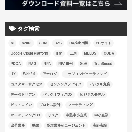
タグ検索
AI
Azure
CRM
D2C
DX推進指標
ECサイト
Google Cloud Platform
IT化
LLM
MELDS
OODA
PDCA
RAG
RPA
RPA事例
SoE
TranSpeed
UX
Web3.0
アナログ
エッジコンピューティング
カスタマーサクセス
センシングデバイス
デジタル免疫
データドリブン
バックオフィスDX
ビジネスモデル
ビットコイン
プロセス設計
マーケティング
マーケティングDX
リスク
中堅中小企業
中小企業
出荷業務
効果
受注業務AIエージェント
実証実験