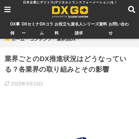
DX事
DXセミナ
DXコラ
お役立ち資
名人シリーズ資料
お問い合わ
例
ー
ム
料
請求
せ
ホーム
コンテンツ
業界別DX
業界ごとのDX推進状況はどうなってい
る？各業界の取り組みとその影響
2023年9月23日