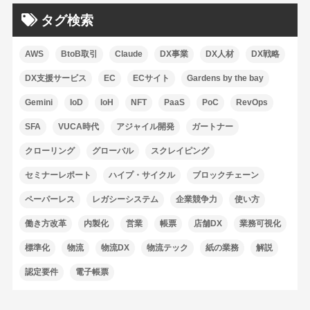
タグ検索
AWS
BtoB取引
Claude
DX事業
DX人材
DX戦略
DX支援サービス
EC
ECサイト
Gardens by the bay
Gemini
IoD
IoH
NFT
PaaS
PoC
RevOps
SFA
VUCA時代
アジャイル開発
ガートナー
クローリング
グローバル
スクレイピング
セミナーレポート
ハイプ・サイクル
ブロックチェーン
ペーパーレス
レガシーシステム
企業競争力
使い方
働き方改革
内製化
営業
帳票
店舗DX
業務可視化
標準化
物流
物流DX
物流テック
紙の業務
解説
認定要件
電子帳票