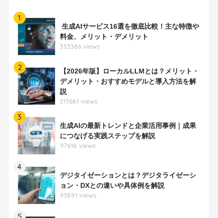
1
生成AIサービス16選を徹底比較！主な特徴や
料金、メリット・デメリット
353386 views
2
【2026年版】ローカルLLMとは？メリット・
デメリット・おすすめモデルと導入方法を解
説
217681 views
3
生成AIの最新トレンドと企業活用事例｜成果
につなげる実践ステップを解説
97618 views
4
デジタイゼーションとは？デジタライゼーシ
ョン・DXとの違いや具体例を解説
93891 views
5