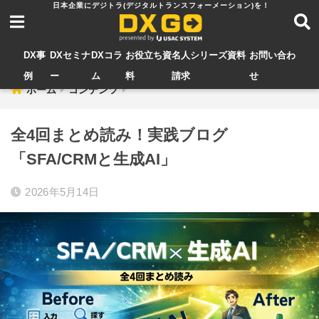
DX事
DXセミナ
DXコラ
お役立ち資
名人シリーズ資料
お問い合わ
例
ー
ム
料
請求
せ
ホーム
コンテンツ
全4回まとめ読み！実践ブログ
「SFA/CRMと生成AI」
2026年5月14日