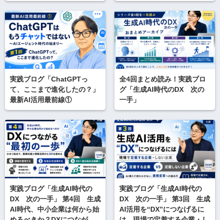
実践ブログ「ChatGPTっ
全4回まとめ読み！実践ブロ
て、ここまで進化したの？」
グ「生成AI時代のDX 次の
最新AI活用最前線①
一手」
実践ブログ「生成AI時代の
実践ブログ「生成AI時代の
DX 次の一手」 第4回 生成
DX 次の一手」 第3回 生成
AI時代、中小企業は何から始
AI活用を“DX”につなげるに
めるべきか？DXにつなが
は 現場で定着する企業・し