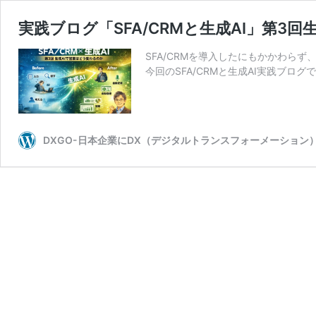
実践ブログ「SFA/CRMと生成AI」第3回
SFA/CRMを導入したにもかかわら
今回のSFA/CRMと生成AI実践ブロ
DXGO-日本企業にDX（デジタルトランスフォーメーション