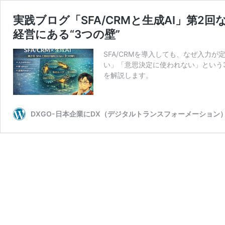
実践ブログ「SFA/CRMと生成AI」第2
経営にある“3つの壁”
SFA/CRMを導入しても、なぜ入力
い」「意思決定に使われない」という3
を解説します。
DXGO-日本企業にDX（デジタルトランスフォーメーション