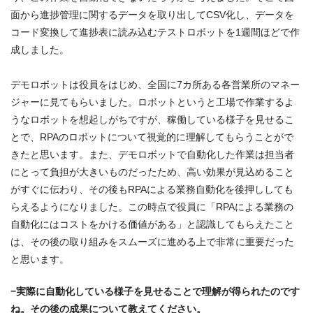
面から進捗管理に関するデータを取り出してCSV化し、データを
コード変換して進捗表に読み込むテストロボットを1週間ほどで作
成しました。
デモロボットは役員をはじめ、全国に7カ所ある各営業所のマネー
ジャーに見てもらいました。ロボットというと工場で作業するよ
うなロボットを想起しがちですが、稼働している様子を見せるこ
とで、RPAのロボットについて視覚的に理解してもらうことがで
きたと思います。また、デモロボットで自動化した作業は担当者
にとって負担が大きいものだったため、高い効果が見込めること
がすぐに伝わり、その後もRPAによる業務自動化を後押ししても
らえるようになりました。この時点で役員に「RPAによる業務の
自動化にはコストをかける価値がある」と認識してもらえたこと
は、その後の取り組みをスムーズに進める上で非常に重要だった
と思います。
−実際に自動化している様子を見せることで理解が得られたのです
ね。その後の成果について教えてください。