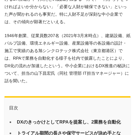
ければよいか分からない」「必要な人財が確保できない」といっ
た声が聞かれるのも事実だ。特に人財不足が深刻な中小企業で
は、その傾向が顕著だといえる。
1946年創業、従業員数207名（2021年3月末時点）、建築設備、紙
パルプ設備、環境エネルギー設備、産業設備等の各設備の設計・
施工で実績のある旭シンクロテック株式会社（東京都港区）で
は、RPAで業務を自動化する様子を社内で披露したことにより、
DX化の流れが加速したという。中小企業におけるDX推進の秘訣に
ついて、担当の山下昌宏氏（同社 管理部 IT担当マネージャー）に
話を聞いた。
目次
DXのきっかけとしてRPAを提案し、2業務を自動化
トライアル期間の長さや保守サービスが決め手とな