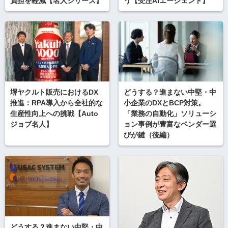
負担を軽減【名人シリーズ】
う【受注AIエージェント】
堺ヤクルト販売におけるDX
どうする？進まない中堅・中
推進：RPA導入から全社的な
小企業のDXとBCP対策。
生産性向上への挑戦【Auto
「業務の自動化」ソリューシ
ジョブ名人】
ョン事例が豊富なベンダー選
びが鍵（後編）
どうする？進まない中堅・中