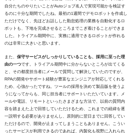
自分たちのやりたいことがAutoジョブ名人で実現可能かを検証す
るのに十分な期間でしたね。最初の1週間でデモロボットを作成し
ただけでなく、先ほどお話しした勤怠処理の業務を自動化するロ
ボットも、下地を完成させるところまでこぎ着けることができま
した。トライアル期間中に、実務に適用できるロボットが作れる
のは非常に大きいと思います。
また、
保守サービスがしっかりしていることも、採用に至った理
由の一つ
です。トライアル期間中に分からないところが出てくる
と、その都度担当者にメールで質問して解決していたのですが、
RPAの開発やサポート経験が豊富なエンジニアが対応してくれる
ため、心強かったですね。ツールの採用を決めて製品版を使うよ
うになってからも、同じ担当者にサポートいただいています。メ
ールや電話、リモートといったさまざまな方法で、以前の質問内
容を踏まえた上で回答していただけるため、これまでの経緯を逐
一説明する必要がありませんし、原則的に翌日までに回答してい
ただけるので、開発が止まってしまうこともありません。こうい
ったサービスが利用できるのであれば、内製化も視野に入れられ