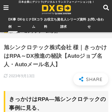
DX事
DXセミナ
DXコラ
お役立ち資
名人シリーズ資料
お問い合わ
例
ー
ム
料
請求
せ
ホーム
コンテンツ
DX事例
旭シンクロテック株式会社 様｜きっかけ
はRPA～DX推進の秘訣【Autoジョブ名
人・Autoメール名人】
2023年9月13日
きっかけはRPA―旭シンクロテックの
事例に見る、