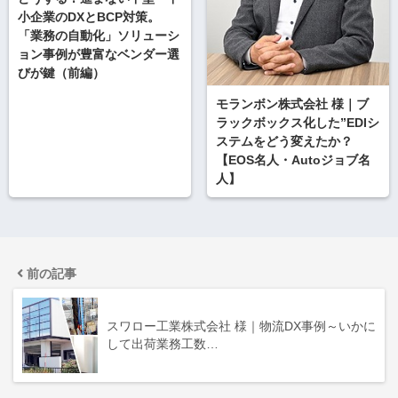
小企業のDXとBCP対策。
「業務の自動化」ソリューシ
ョン事例が豊富なベンダー選
びが鍵（前編）
モランボン株式会社 様｜ブ
ラックボックス化した”EDIシ
ステムをどう変えたか？
【EOS名人・Autoジョブ名
人】
前の記事
スワロー工業株式会社 様｜物流DX事例～いかに
して出荷業務工数…