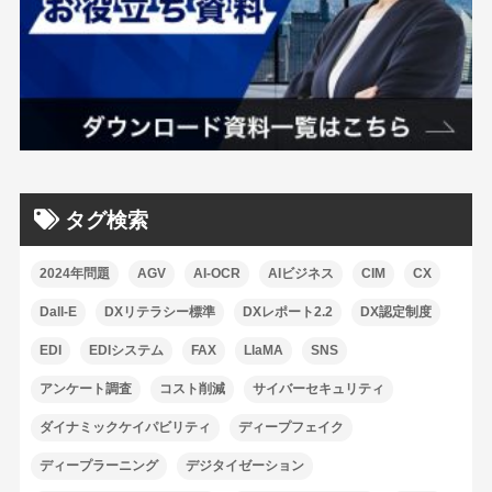
タグ検索
2024年問題
AGV
AI-OCR
AIビジネス
CIM
CX
Dall-E
DXリテラシー標準
DXレポート2.2
DX認定制度
EDI
EDIシステム
FAX
LlaMA
SNS
アンケート調査
コスト削減
サイバーセキュリティ
ダイナミックケイパビリティ
ディープフェイク
ディープラーニング
デジタイゼーション