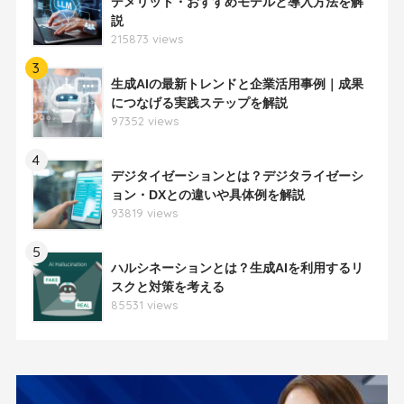
デメリット・おすすめモデルと導入方法を解
説
215873 views
3
生成AIの最新トレンドと企業活用事例｜成果
につなげる実践ステップを解説
97352 views
4
デジタイゼーションとは？デジタライゼーシ
ョン・DXとの違いや具体例を解説
93819 views
5
ハルシネーションとは？生成AIを利用するリ
スクと対策を考える
85531 views