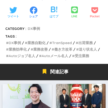
LINE
ツイート
シェア
はてブ
Pocket
CATEGORY :
DX事例
TAGS :
DX事例
業務自動化
TranSpeed
出荷業務
業務効率化
業務改善
働き方改革
送り状名人
Autoジョブ名人
Autoメール名人
受注業務
関連記事