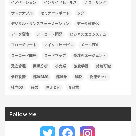
イノベーション
インサイドセールス
クローリング
サステナブル
セミナーレポート
タグ
デジタルトランスフォーメーション
データ可視化
データ変換
ノーコード開発
ビジネスエコシステム
フローチャート
マイクロサービス
メールEDI
ローコード開発
ロードマップ
受注AIエージェント
受注管理
回帰分析
小売業
強化学習
持続可能
業務改善
流通BMS
流通業
減税
物流テック
社内DX
経営
見える化
食品業
Follow Me