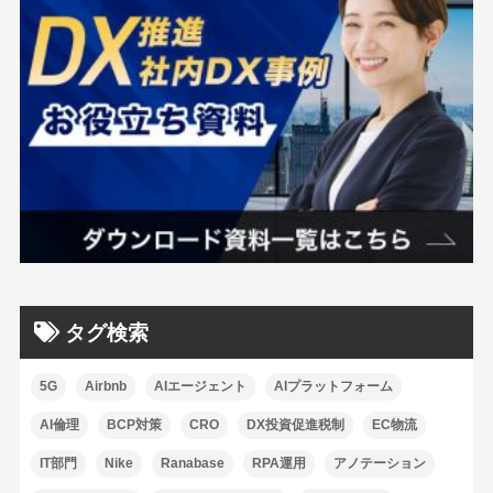
タグ検索
5G
Airbnb
AIエージェント
AIプラットフォーム
AI倫理
BCP対策
CRO
DX投資促進税制
EC物流
IT部門
Nike
Ranabase
RPA運用
アノテーション