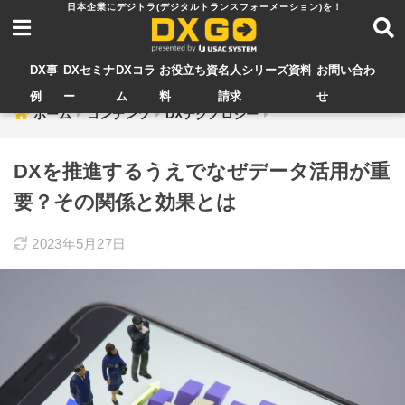
DX事
DXセミナ
DXコラ
お役立ち資
名人シリーズ資料
お問い合わ
例
ー
ム
料
請求
せ
ホーム
コンテンツ
DXテクノロジー
DXを推進するうえでなぜデータ活用が重
要？その関係と効果とは
2023年5月27日