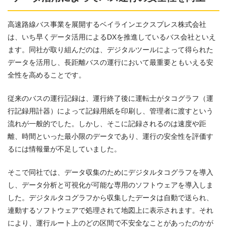
高速路線バス事業を展開するベイラインエクスプレス株式会社
は、いち早くデータ活用によるDXを推進しているバス会社といえ
ます。同社が取り組んだのは、デジタルツールによって得られた
データを活用し、長距離バスの運行において最重要ともいえる安
全性を高めることです。
従来のバスの運行記録は、運行終了後に運転士がタコグラフ（運
行記録用計器）によって記録用紙を印刷し、管理者に渡すという
流れが一般的でした。しかし、そこに記録されるのは速度や距
離、時間といった最小限のデータであり、運行の安全性を評価す
るには情報量が不足していました。
そこで同社では、データ収集のためにデジタルタコグラフを導入
し、データ分析と可視化が可能な専用のソフトウェアを導入しま
した。デジタルタコグラフから収集したデータは自動で送られ、
連動するソフトウェアで処理されて地図上に表示されます。それ
により、運行ルート上のどの区間で不安全なことがあったのかが