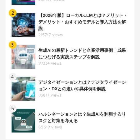
2
【2026年版】ローカルLLMとは？メリット・
デメリット・おすすめモデルと導入方法を解
説
215747 views
3
生成AIの最新トレンドと企業活用事例｜成果
につなげる実践ステップを解説
97334 views
4
デジタイゼーションとは？デジタライゼーシ
ョン・DXとの違いや具体例を解説
93817 views
5
ハルシネーションとは？生成AIを利用するリ
スクと対策を考える
85519 views