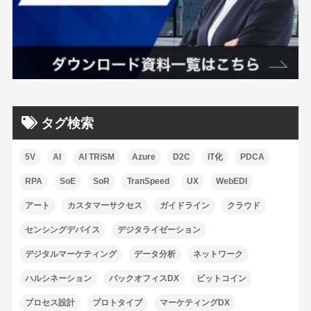
タグ検索
5V
AI
AI TRiSM
Azure
D2C
IT化
PDCA
RPA
SoE
SoR
TranSpeed
UX
WebEDI
アート
カスタマーサクセス
ガイドライン
クラウド
センシングデバイス
デジタライゼーション
デジタルマーケティング
データ分析
ネットワーク
ハルシネーション
バックオフィスDX
ビットコイン
プロセス設計
プロトタイプ
マーケティングDX