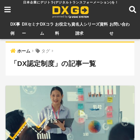
DX事
DXセミナ
DXコラ
お役立ち資
名人シリーズ資料
お問い合わ
例
ー
ム
料
請求
せ
ホーム
タグ
「DX認定制度」の記事一覧