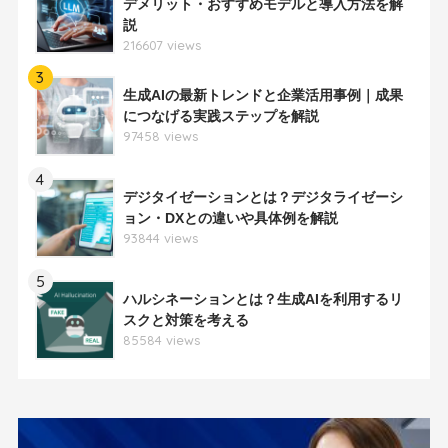
デメリット・おすすめモデルと導入方法を解
説
216607 views
3
生成AIの最新トレンドと企業活用事例｜成果
につなげる実践ステップを解説
97458 views
4
デジタイゼーションとは？デジタライゼーシ
ョン・DXとの違いや具体例を解説
93844 views
5
ハルシネーションとは？生成AIを利用するリ
スクと対策を考える
85584 views