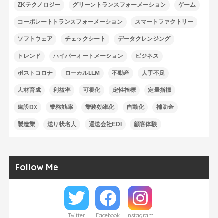
ZKテクノロジー
グリーントランスフォーメーション
ゲーム
コーポレートトランスフォーメーション
スマートファクトリー
ソフトウェア
チェックシート
データクレンジング
トレンド
ハイパーオートメーション
ビジネス
ポストコロナ
ローカルLLM
不動産
人手不足
人材育成
利益率
可視化
定性指標
定量指標
建設DX
業務効率
業務効率化
自動化
補助金
製造業
送り状名人
運送会社EDI
顧客体験
Follow Me
Twitter
Facebook
Instagram