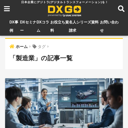
DX事
DXセミナ
DXコラ
お役立ち資
名人シリーズ資料
お問い合わ
例
ー
ム
料
請求
せ
ホーム
タグ
「製造業」の記事一覧