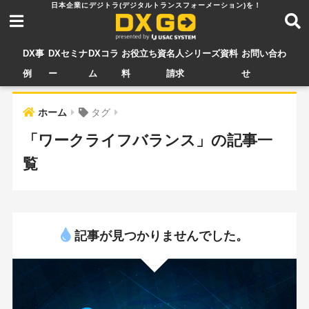
DX事
DXセミナ
DXコラ
お役立ち資
名人シリーズ資料
お問い合わ
例
ー
ム
料
請求
せ
ホーム
タグ
「ワークライフバランス」の記事一
覧
記事が見つかりませんでした。