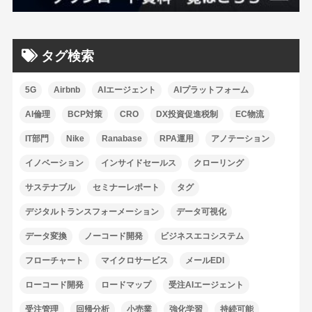
タグ検索
5G
Airbnb
AIエージェント
AIプラットフォーム
AI倫理
BCP対策
CRO
DX投資促進税制
EC物流
IT部門
Nike
Ranabase
RPA運用
アノテーション
イノベーション
インサイドセールス
クローリング
サステナブル
セミナーレポート
タグ
デジタルトランスフォーメーション
データ可視化
データ変換
ノーコード開発
ビジネスエコシステム
フローチャート
マイクロサービス
メールEDI
ローコード開発
ロードマップ
受注AIエージェント
受注管理
回帰分析
小売業
強化学習
持続可能