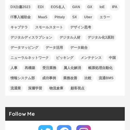
DX白書2023
EDI
EOS名人
GAN
GX
IoE
IPA
IT導入補助金
MaaS
Pittaly
SX
Uber
エラー
キャプテラ
スモールスタート
デザイン思考
デジタルディスラプション
デジタル人材
デジタル化3原則
データマッピング
データ活用
データ統合
ニューラルネットワーク
ピッキング
メンテナンス
中国
人事
再構築
受注業務
属人化解消
帳票処理自動化
情報システム部
成功事例
業務改善
比較
流通BMS
流通業
深層学習
物流倉庫
顧客視点
Follow Me