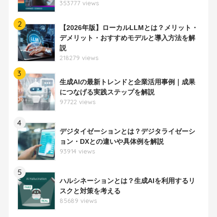
353777 views
2
【2026年版】ローカルLLMとは？メリット・
デメリット・おすすめモデルと導入方法を解
説
218279 views
3
生成AIの最新トレンドと企業活用事例｜成果
につなげる実践ステップを解説
97722 views
4
デジタイゼーションとは？デジタライゼーシ
ョン・DXとの違いや具体例を解説
93914 views
5
ハルシネーションとは？生成AIを利用するリ
スクと対策を考える
85689 views