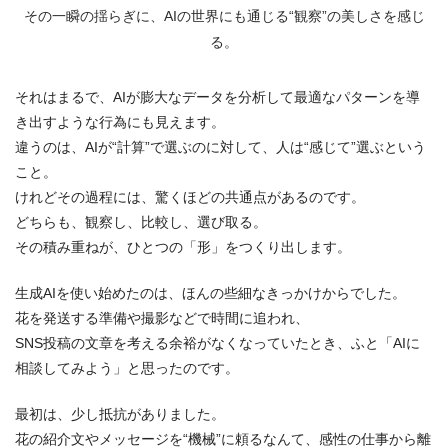
その一瞬の揺らぎに、AIの世界にも通じる“観察”の美しさを感じ
る。
それはまるで、AIが膨大なデータを分析して最適なパターンを導
き出すような行為にも見えます。
違うのは、AIが“計算”で選ぶのに対して、人は“感じて”選ぶという
こと。
けれどその過程には、驚くほどの共通点があるのです。
どちらも、観察し、比較し、選び取る。
その積み重ねが、ひとつの「形」をつくり出します。
生成AIを使い始めたのは、ほんの些細なきっかけからでした。
花を発送する準備や撮影などで時間に追われ、
SNS投稿の文章を考える余裕がなくなっていたとき、ふと「AIに
相談してみよう」と思ったのです。
最初は、少し抵抗がありました。
花の紹介文やメッセージを“機械”に頼るなんて、感性の仕事から離