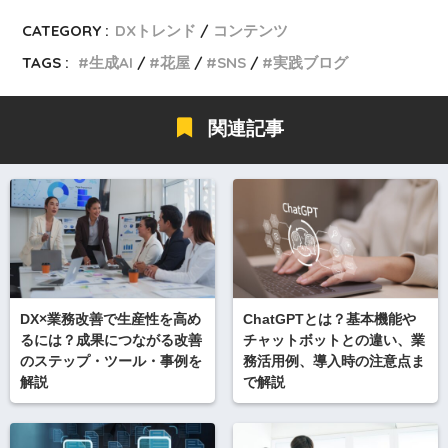
CATEGORY :
DXトレンド
コンテンツ
TAGS :
生成AI
花屋
SNS
実践ブログ
関連記事
DX×業務改善で生産性を高め
ChatGPTとは？基本機能や
るには？成果につながる改善
チャットボットとの違い、業
のステップ・ツール・事例を
務活用例、導入時の注意点ま
解説
で解説