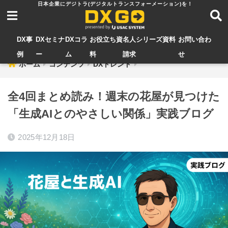
DX事
DXセミナ
DXコラ
お役立ち資
名人シリーズ資料
お問い合わ
例
ー
ム
料
請求
せ
ホーム
コンテンツ
DXトレンド
全4回まとめ読み！週末の花屋が見つけた
「生成AIとのやさしい関係」実践ブログ
2025年12月18日