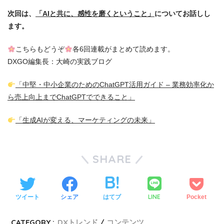
次回は、
「AIと共に、感性を磨くということ」
についてお話しし
ます。
こちらもどうぞ
各6回連載がまとめて読めます。
DXGO編集長：大崎の実践ブログ
「中堅・中小企業のためのChatGPT活用ガイド – 業務効率化か
ら売上向上までChatGPTでできること」
「生成AIが変える、マーケティングの未来」
SHARE
LINE
ツイート
シェア
はてブ
Pocket
CATEGORY :
DXトレンド
コンテンツ