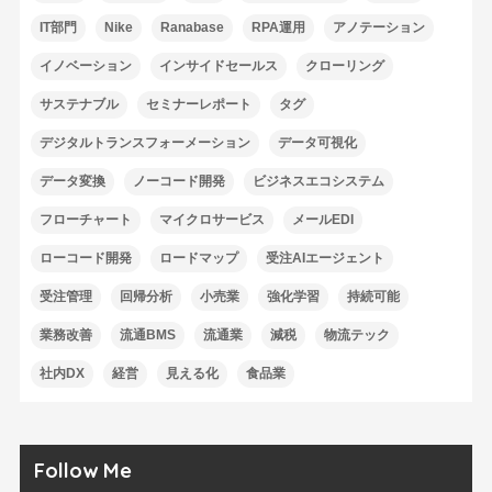
IT部門
Nike
Ranabase
RPA運用
アノテーション
イノベーション
インサイドセールス
クローリング
サステナブル
セミナーレポート
タグ
デジタルトランスフォーメーション
データ可視化
データ変換
ノーコード開発
ビジネスエコシステム
フローチャート
マイクロサービス
メールEDI
ローコード開発
ロードマップ
受注AIエージェント
受注管理
回帰分析
小売業
強化学習
持続可能
業務改善
流通BMS
流通業
減税
物流テック
社内DX
経営
見える化
食品業
Follow Me