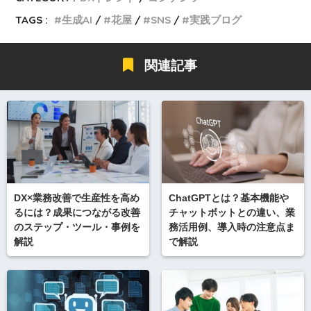
TAGS :
生成AI
花屋
SNS
実践ブログ
関連記事
DX×業務改善で生産性を高め
ChatGPTとは？基本機能や
るには？成果につながる改善
チャットボットとの違い、業
のステップ・ツール・事例を
務活用例、導入時の注意点ま
解説
で解説