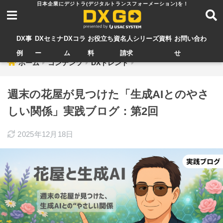
DX事
DXセミナ
DXコラ
お役立ち資
名人シリーズ資料
お問い合わ
例
ー
ム
料
請求
せ
ホーム
コンテンツ
DXトレンド
週末の花屋が見つけた「生成AIとのやさ
しい関係」実践ブログ：第2回
2025年12月18日