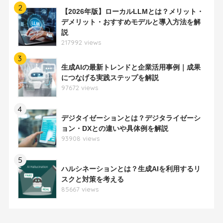
2
【2026年版】ローカルLLMとは？メリット・
デメリット・おすすめモデルと導入方法を解
説
217992 views
3
生成AIの最新トレンドと企業活用事例｜成果
につなげる実践ステップを解説
97672 views
4
デジタイゼーションとは？デジタライゼーシ
ョン・DXとの違いや具体例を解説
93908 views
5
ハルシネーションとは？生成AIを利用するリ
スクと対策を考える
85667 views