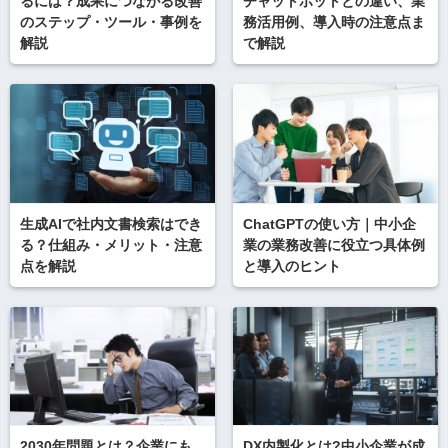
るには？成果につながる改善
チャットボットとの違い、業
のステップ・ツール・事例を
務活用例、導入時の注意点ま
解説
で解説
生成AIで社内文書検索はでき
ChatGPTの使い方｜中小企
る？仕組み・メリット・注意
業の業務改善に役立つ具体例
点を解説
と導入のヒント
2030年問題とは？企業にも
DX内製化とは?中小企業が成