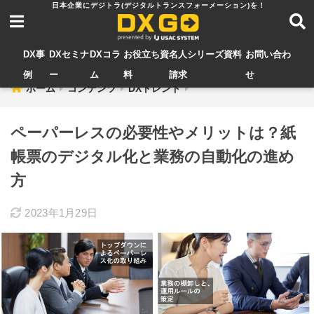
DX事
DXセミナ
DXコラ
お役立ち資
名人シリーズ資料
お問い合わ
例
ー
ム
料
請求
せ
ホーム
コンテンツ
DXトレンド
ペーパーレスの必要性やメリットは？紙
帳票のデジタル化と業務の自動化の進め
方
2023年1月29日