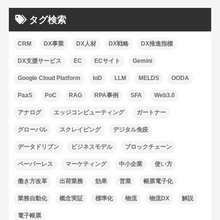
タグ検索
CRM
DX事業
DX人材
DX戦略
DX推進指標
DX支援サービス
EC
ECサイト
Gemini
Google Cloud Platform
IoD
LLM
MELDS
OODA
PaaS
PoC
RAG
RPA事例
SFA
Web3.0
アナログ
エッジコンピューティング
ガートナー
グローバル
スクレイピング
デジタル免疫
データドリブン
ビジネスモデル
ブロックチェーン
ペーパーレス
マーケティング
中小企業
使い方
働き方改革
出荷業務
効果
営業
帳票電子化
業務自動化
概念実証
標準化
物流
物流DX
解説
電子帳票