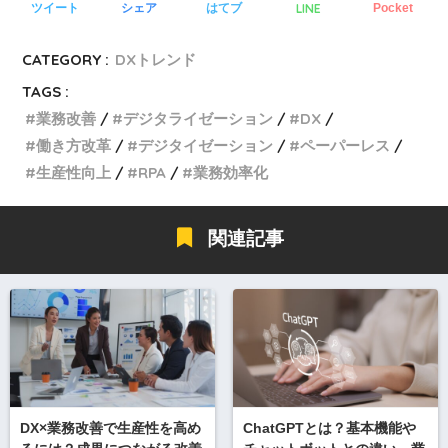
LINE
ツイート
シェア
はてブ
Pocket
CATEGORY :
DXトレンド
TAGS :
業務改善
デジタライゼーション
DX
働き方改革
デジタイゼーション
ペーパーレス
生産性向上
RPA
業務効率化
関連記事
DX×業務改善で生産性を高め
ChatGPTとは？基本機能や