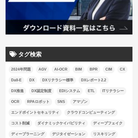
タグ検索
2024年問題
AGV
AI-OCR
BIM
BPR
CIM
CX
Dall-E
DX
DXリテラシー標準
DXレポート2.2
DX推進
DX認定制度
EDIシステム
ETL
ITリテラシー
OCR
RPAロボット
SNS
アマゾン
エンドポイントセキュリティ
クラウドコンピューティング
コスト削減
ダイナミックケイパビリティ
ディープフェイク
ディープラーニング
デジタイゼーション
リスキリング