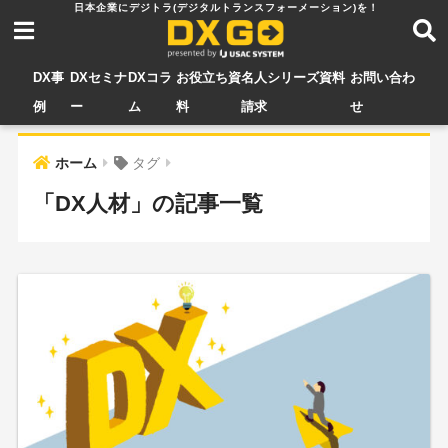
DX事
DXセミナ
DXコラ
お役立ち資
名人シリーズ資料
お問い合わ
例
ー
ム
料
請求
せ
ホーム
タグ
「DX人材」の記事一覧