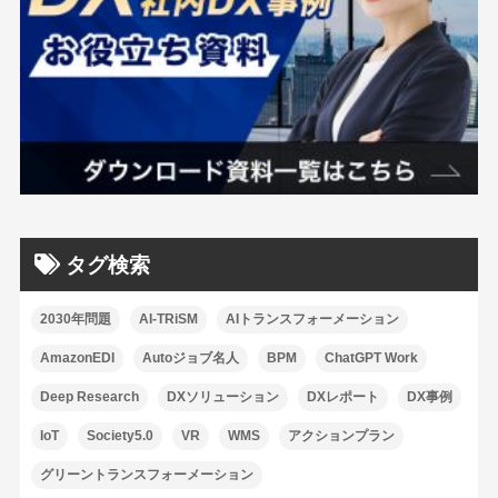
タグ検索
2030年問題
AI-TRiSM
AIトランスフォーメーション
AmazonEDI
Autoジョブ名人
BPM
ChatGPT Work
Deep Research
DXソリューション
DXレポート
DX事例
IoT
Society5.0
VR
WMS
アクションプラン
グリーントランスフォーメーション