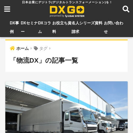
DX事
DXセミナ
DXコラ
お役立ち資
名人シリーズ資料
お問い合わ
例
ー
ム
料
請求
せ
ホーム
タグ
「物流DX」の記事一覧