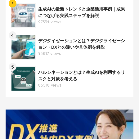
3
生成AIの最新トレンドと企業活用事例｜成果
につなげる実践ステップを解説
97334 views
4
デジタイゼーションとは？デジタライゼーシ
ョン・DXとの違いや具体例を解説
93817 views
5
ハルシネーションとは？生成AIを利用するリ
スクと対策を考える
85518 views