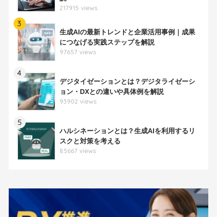
217915 views
3
生成AIの最新トレンドと企業活用事例｜成果
につなげる実践ステップを解説
97657 views
4
デジタイゼーションとは？デジタライゼーシ
ョン・DXとの違いや具体例を解説
93902 views
5
ハルシネーションとは？生成AIを利用するリ
スクと対策を考える
85667 views