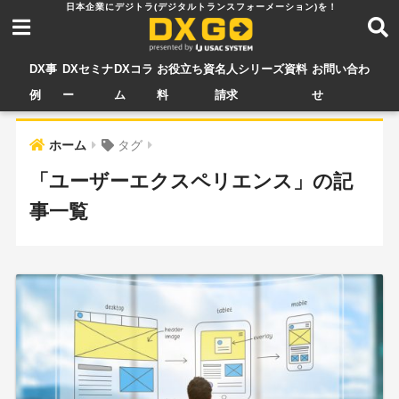
DX事
DXセミナ
DXコラ
お役立ち資
名人シリーズ資料
お問い合わ
例
ー
ム
料
請求
せ
ホーム
タグ
「ユーザーエクスペリエンス」の記
事一覧