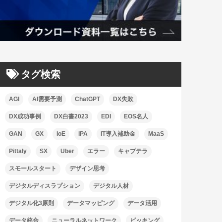
タグ検索
AGI
AI需要予測
ChatGPT
DX失敗
DX成功事例
DX白書2023
EDI
EOS名人
GAN
GX
IoE
IPA
IT導入補助金
MaaS
Pittaly
SX
Uber
エラー
キャプテラ
スモールスタート
デザイン思考
デジタルディスラプション
デジタル人材
デジタル化3原則
データマッピング
データ活用
データ統合
ニューラルネットワーク
ピッキング