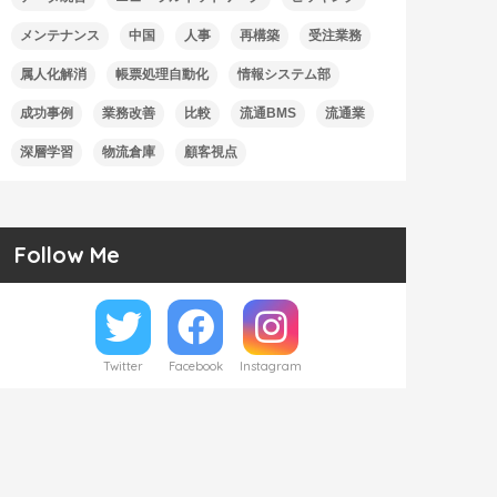
メンテナンス
中国
人事
再構築
受注業務
属人化解消
帳票処理自動化
情報システム部
成功事例
業務改善
比較
流通BMS
流通業
深層学習
物流倉庫
顧客視点
Follow Me
Twitter
Facebook
Instagram