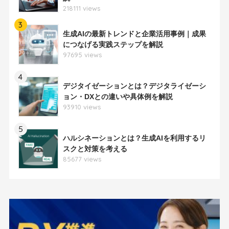
218111 views
3
生成AIの最新トレンドと企業活用事例｜成果
につなげる実践ステップを解説
97695 views
4
デジタイゼーションとは？デジタライゼーシ
ョン・DXとの違いや具体例を解説
93910 views
5
ハルシネーションとは？生成AIを利用するリ
スクと対策を考える
85677 views