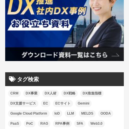
タグ検索
CRM
DX事業
DX人材
DX戦略
DX推進指標
DX支援サービス
EC
ECサイト
Gemini
Google Cloud Platform
IoD
LLM
MELDS
OODA
PaaS
PoC
RAG
RPA事例
SFA
Web3.0