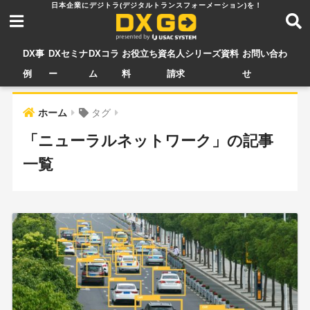
DX事
DXセミナ
DXコラ
お役立ち資
名人シリーズ資料
お問い合わ
例
ー
ム
料
請求
せ
ホーム
タグ
「ニューラルネットワーク」の記事
一覧