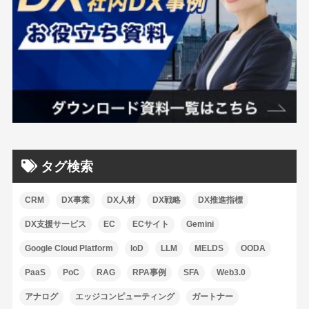
タグ検索
CRM
DX事業
DX人材
DX戦略
DX推進指標
DX支援サービス
EC
ECサイト
Gemini
Google Cloud Platform
IoD
LLM
MELDS
OODA
PaaS
PoC
RAG
RPA事例
SFA
Web3.0
アナログ
エッジコンピューティング
ガートナー