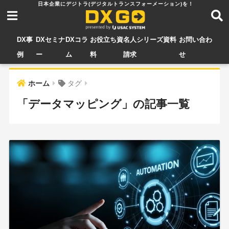
DX事
DXセミナ
DXコラ
お役立ち資
名人シリーズ資料
お問い合わ
例
ー
ム
料
請求
せ
ホーム
タグ
「データマッピング」の記事一覧