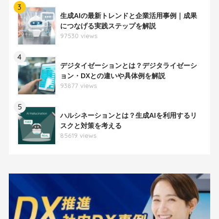
3
生成AIの最新トレンドと企業活用事例｜成果
につなげる実践ステップを解説
97530 views
4
デジタイゼーションとは？デジタライゼーシ
ョン・DXとの違いや具体例を解説
93877 views
5
ハルシネーションとは？生成AIを利用するリ
スクと対策を考える
85619 views