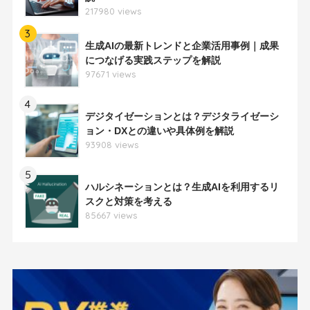
217980 views
3
生成AIの最新トレンドと企業活用事例｜成果
につなげる実践ステップを解説
97671 views
4
デジタイゼーションとは？デジタライゼーシ
ョン・DXとの違いや具体例を解説
93908 views
5
ハルシネーションとは？生成AIを利用するリ
スクと対策を考える
85667 views