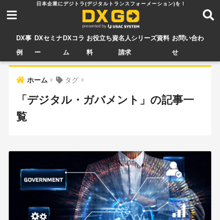
DX事
DXセミナ
DXコラ
お役立ち資
名人シリーズ資料
お問い合わ
例
ー
ム
料
請求
せ
ホーム
タグ
「デジタル・ガバメント」の記事一
覧