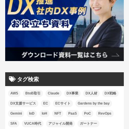
タグ検索
AWS
BtoB取引
Claude
DX事業
DX人材
DX戦略
DX支援サービス
EC
ECサイト
Gardens by the bay
Gemini
IoD
IoH
NFT
PaaS
PoC
RevOps
SFA
VUCA時代
アジャイル開発
ガートナー