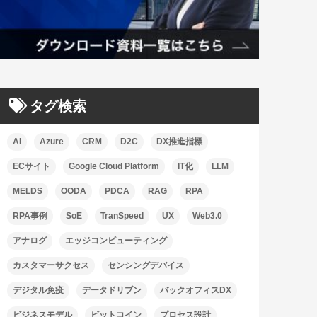
タグ検索
AI
Azure
CRM
D2C
DX推進指標
ECサイト
Google Cloud Platform
IT化
LLM
MELDS
OODA
PDCA
RAG
RPA
RPA事例
SoE
TranSpeed
UX
Web3.0
アナログ
エッジコンピューティング
カスタマーサクセス
センシングデバイス
デジタル免疫
データドリブン
バックオフィスDX
ビジネスモデル
ビットコイン
プロセス設計