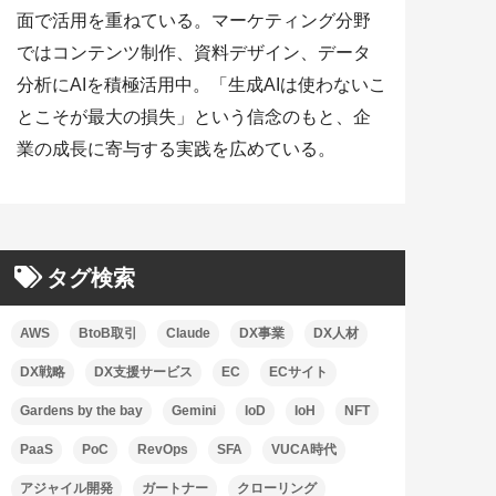
面で活用を重ねている。マーケティング分野
ではコンテンツ制作、資料デザイン、データ
分析にAIを積極活用中。「生成AIは使わないこ
とこそが最大の損失」という信念のもと、企
業の成長に寄与する実践を広めている。
タグ検索
AWS
BtoB取引
Claude
DX事業
DX人材
DX戦略
DX支援サービス
EC
ECサイト
Gardens by the bay
Gemini
IoD
IoH
NFT
PaaS
PoC
RevOps
SFA
VUCA時代
アジャイル開発
ガートナー
クローリング