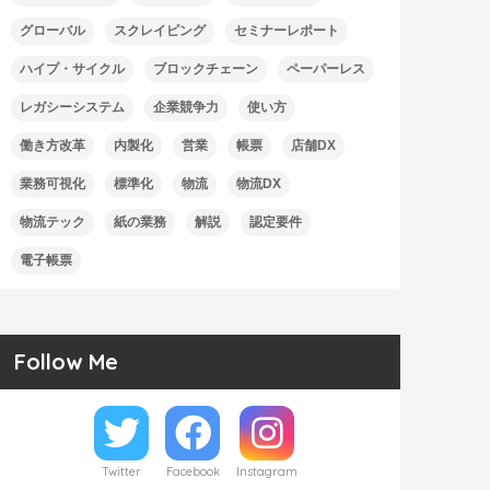
グローバル
スクレイピング
セミナーレポート
ハイプ・サイクル
ブロックチェーン
ペーパーレス
レガシーシステム
企業競争力
使い方
働き方改革
内製化
営業
帳票
店舗DX
業務可視化
標準化
物流
物流DX
物流テック
紙の業務
解説
認定要件
電子帳票
Follow Me
Twitter
Facebook
Instagram