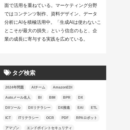
面で活用を重ねている。マーケティング分野
ではコンテンツ制作、資料デザイン、データ
分析にAIを積極活用中。「生成AIは使わないこ
とこそが最大の損失」という信念のもと、企
業の成長に寄与する実践を広めている。
タグ検索
2024年問題
AIチーム
AmazonEDI
Autoメール名人
BI
BIM
BPR
DX
DXツール
DXリテラシー
DX推進
EAI
ETL
ICT
ITリテラシー
OCR
PDF
RPAロボット
アマゾン
エンドポイントセキュリティ