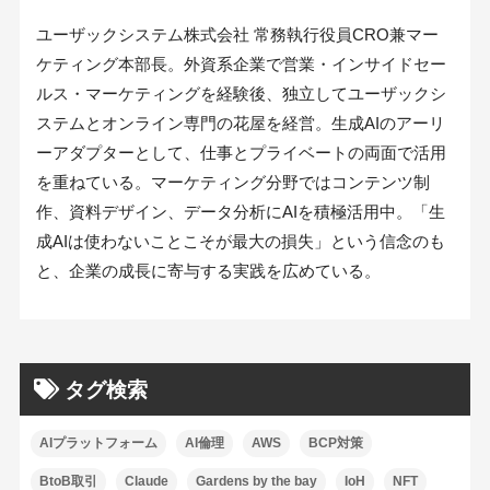
ユーザックシステム株式会社 常務執行役員CRO兼マー
ケティング本部長。外資系企業で営業・インサイドセー
ルス・マーケティングを経験後、独立してユーザックシ
ステムとオンライン専門の花屋を経営。生成AIのアーリ
ーアダプターとして、仕事とプライベートの両面で活用
を重ねている。マーケティング分野ではコンテンツ制
作、資料デザイン、データ分析にAIを積極活用中。「生
成AIは使わないことこそが最大の損失」という信念のも
と、企業の成長に寄与する実践を広めている。
タグ検索
AIプラットフォーム
AI倫理
AWS
BCP対策
BtoB取引
Claude
Gardens by the bay
IoH
NFT