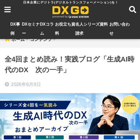
DX事
DXセミナ
DXコラ
お役立ち資
名人シリーズ資料
お問い合わ
例
ー
ム
料
請求
せ
ホーム
コンテンツ
全4回まとめ読み！実践ブログ「生成AI時
代のDX 次の一手」
2026年6月9日