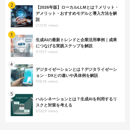
2
【2026年版】ローカルLLMとは？メリット・
デメリット・おすすめモデルと導入方法を解
説
217210 views
3
生成AIの最新トレンドと企業活用事例｜成果
につなげる実践ステップを解説
97557 views
4
デジタイゼーションとは？デジタライゼーシ
ョン・DXとの違いや具体例を解説
93878 views
5
ハルシネーションとは？生成AIを利用するリ
スクと対策を考える
85629 views