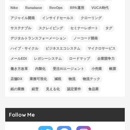
Nike
Ranabase
RevOps
RPA運用
VUCA時代
アジャイル開発
インサイドセールス
クローリング
サステナブル
スクレイピング
セミナーレポート
タグ
デジタルトランスフォーメーション
ノーコード開発
ハイプ・サイクル
ビジネスエコシステム
マイクロサービス
メールEDI
レガシーシステム
ロードマップ
企業競争力
働き方改革
内製化
受注AIエージェント
小売業
帳票
店舗DX
業務可視化
減税
物流
物流テック
紙の業務
経営
見える化
認定要件
食品業
Follow Me